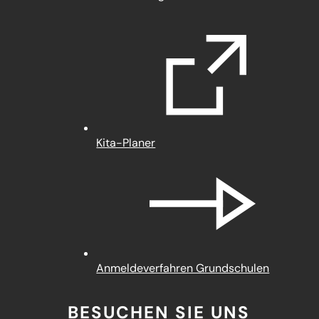
in
einem
neuen
Tab)
(Öffnet
Kita-Planer
in
einem
neuen
Tab)
Anmeldeverfahren Grundschulen
BESUCHEN SIE UNS