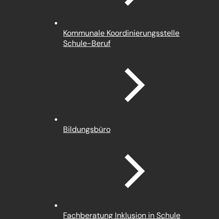
Kommunale Koordinierungsstelle
(Öffnet
Schule-Beruf
in
einem
neuen
Tab)
(Öffnet
Bildungsbüro
in
einem
neuen
Tab)
(Öffnet
Fachberatung Inklusion in Schule