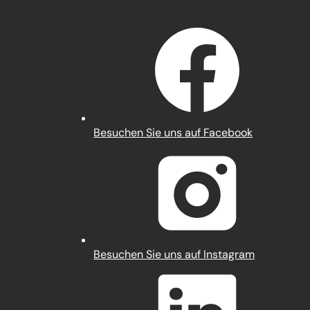
(Öffnet
Besuchen Sie uns auf Facebook
in
einem
neuen
Tab)
(Öffnet
Besuchen Sie uns auf Instagram
in
einem
neuen