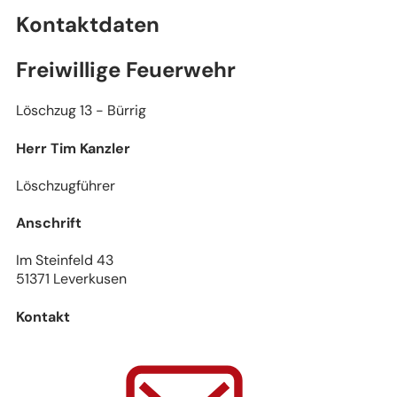
Kontaktdaten
Leaflet
|
Stadtplanwerk Ruhrgebiet 2.0 © Regionalverband Ruhr und Kooperationspartn
(Lizenz: dl-de/by-2-0), Datengrundlagen: ALKIS, ATKIS - Land NRW/Katasterämter
(Lizenz: dl-de/zero-2-0) und © OpenStreetMap - Mitwirkende (License: ODbL)
Freiwillige Feuerwehr
Löschzug 13 - Bürrig
Herr Tim Kanzler
Löschzugführer
Anschrift
Im Steinfeld 43
51371 Leverkusen
Kontakt