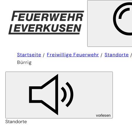
Sie
Startseite
Freiwillige Feuerwehr
Standorte
befinden
Bürrig
sich
hier:
vorlesen
Standorte