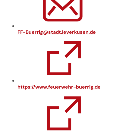
FF-Buerrig
stadt.leverkusen
de
(
https://www.feuerwehr-buerrig.de
Ö
f
f
n
e
t
i