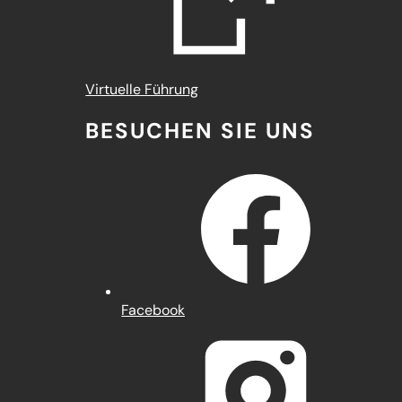
(Öffnet
Virtuelle Führung
in
BESUCHEN SIE UNS
einem
neuen
Tab)
(Öffnet
Facebook
in
einem
neuen
Tab)