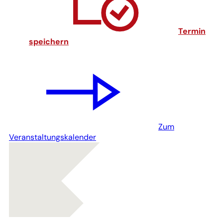
Termin
(Öffnet
speichern
in
einem
neuen
Tab)
Zum
Veranstaltungskalender