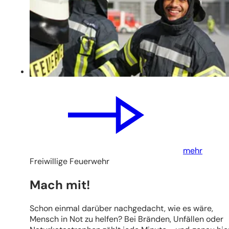
)
n
e
u
e
n
T
a
b
)
mehr
Freiwillige Feuerwehr
Mach mit!
Schon einmal darüber nachgedacht, wie es wäre,
Mensch in Not zu helfen? Bei Bränden, Unfällen oder