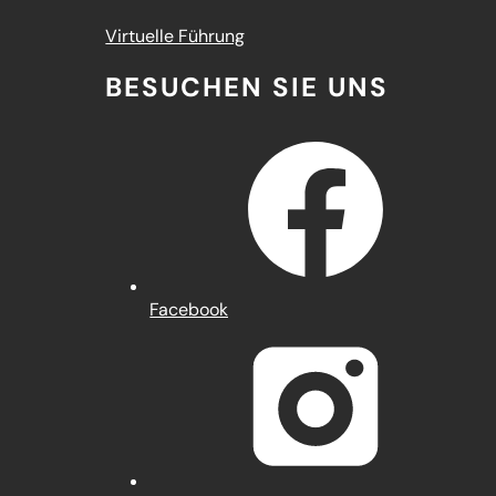
(Öffnet
Virtuelle Führung
in
BESUCHEN SIE UNS
einem
neuen
Tab)
(Öffnet
Facebook
in
einem
neuen
Tab)