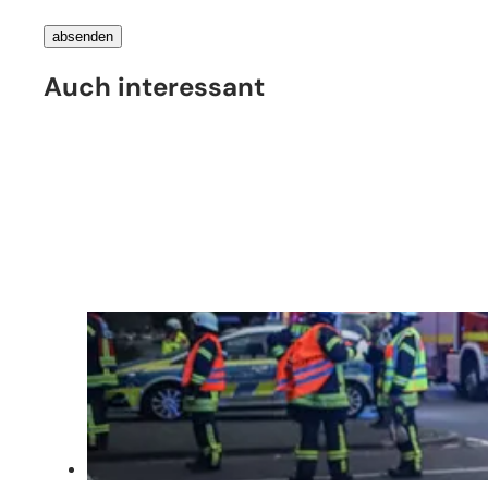
Bitte
absenden
lassen
Auch interessant
Sie
dieses
Feld
leer.