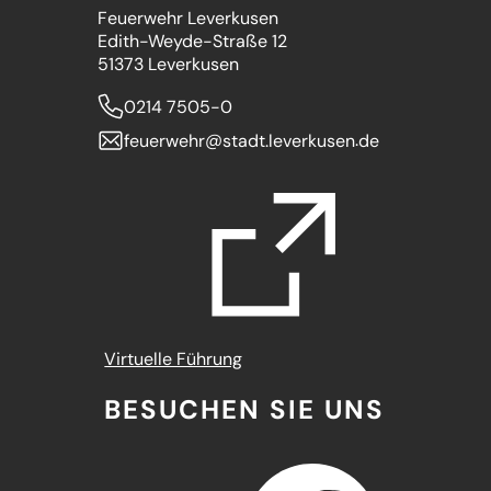
Feuerwehr Leverkusen
Edith-Weyde-Straße 12
51373 Leverkusen
0214 7505-0
feuerwehr
stadt.leverkusen
de
(Öffnet
Virtuelle Führung
in
BESUCHEN SIE UNS
einem
neuen
Tab)