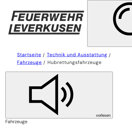
Sie
Startseite
Technik und Ausstattung
befinden
Fahrzeuge
Hubrettungsfahrzeuge
sich
hier:
vorlesen
Fahrzeuge