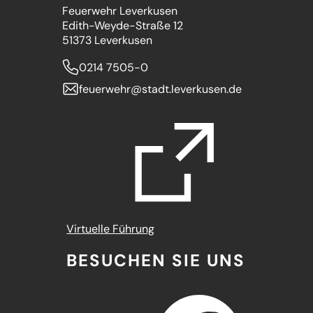
Feuerwehr Leverkusen
Edith-Weyde-Straße 12
51373 Leverkusen
0214 7505-0
feuerwehr
stadt.leverkusen
de
(Öffnet
Virtuelle Führung
in
BESUCHEN SIE UNS
einem
neuen
Tab)