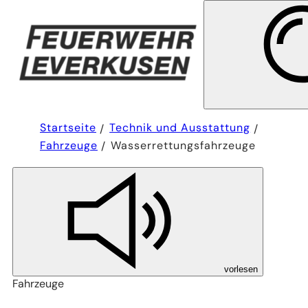
Sie
Startseite
Technik und Ausstattung
befinden
Fahrzeuge
Wasserrettungsfahrzeuge
sich
hier:
vorlesen
Fahrzeuge