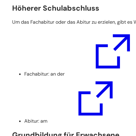
Höherer Schulabschluss
Um das Fachabitur oder das Abitur zu erzielen, gibt es 
(Öffnet
in
einem
neuen
Tab)
Fachabitur: an der
(Öffnet
(Öffnet
in
in
einem
einem
neuen
neuen
Tab)
Tab)
Abitur: am
Grundbildung für Erwachsene