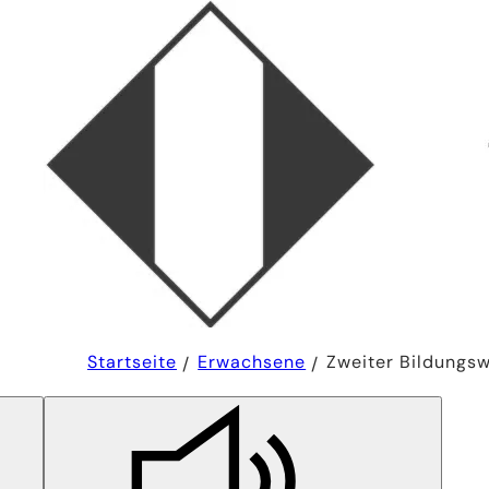
Sie
Startseite
Erwachsene
Zweiter Bildungs
befinden
sich
hier: