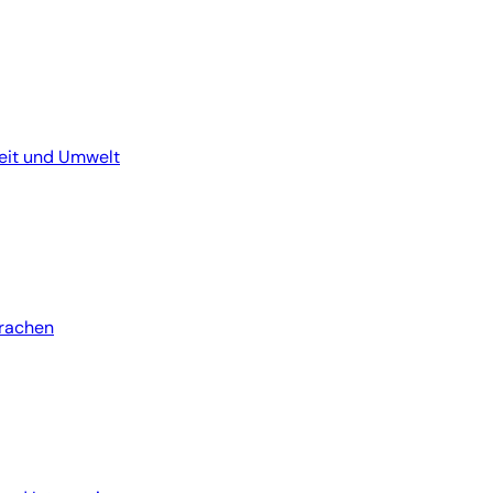
it und Umwelt
rachen