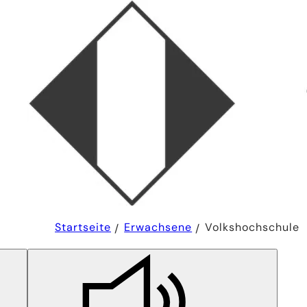
Sie
Startseite
Erwachsene
Volkshochschule
befinden
sich
hier: