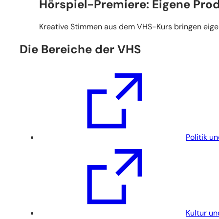
Hörspiel-Premiere: Eigene Pro
Kreative Stimmen aus dem VHS-Kurs bringen eigen
Die Bereiche der VHS
(Öffnet
in
einem
neuen
Tab)
Politik u
(Öffnet
in
einem
neuen
Tab)
Kultur un