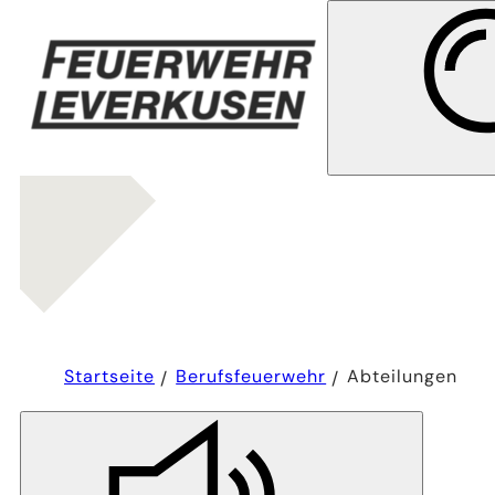
Sie
Startseite
Berufsfeuerwehr
Abteilungen
befinden
sich
hier: