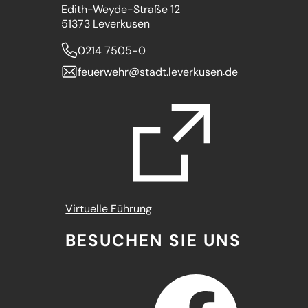
Edith-Weyde-Straße 12
51373 Leverkusen
0214 7505-0
feuerwehr
stadt.leverkusen
de
(Öffnet
Virtuelle Führung
in
BESUCHEN SIE UNS
einem
neuen
Tab)