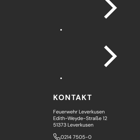
(Öffnet
KONTAKT
in
einem
neuen
Feuerwehr Leverkusen
Tab)
Edith-Weyde-Straße 12
51373 Leverkusen
0214 7505-0