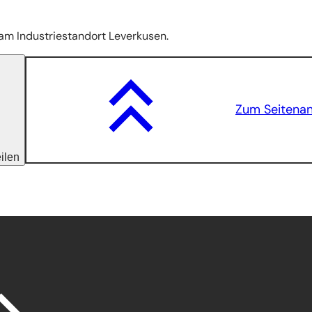
 am Industriestandort Leverkusen.
Zum Seitena
eilen