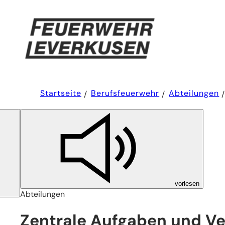
Sie
Startseite
Berufsfeuerwehr
Abteilungen
befinden
sich
hier:
vorlesen
Abteilungen
Zentrale Aufgaben und V