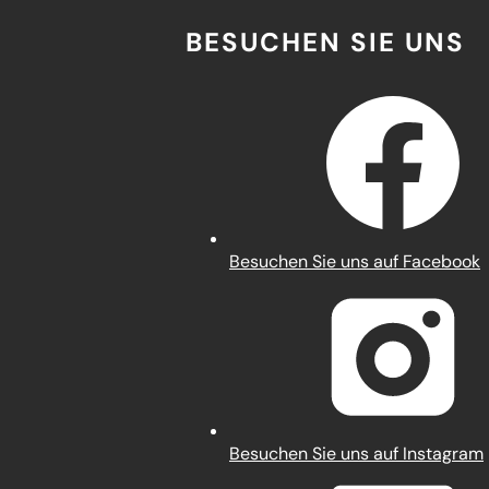
BESUCHEN SIE UNS
(Öffnet
Besuchen Sie uns auf Facebook
in
einem
neuen
Tab)
(Öffnet
Besuchen Sie uns auf Instagram
in