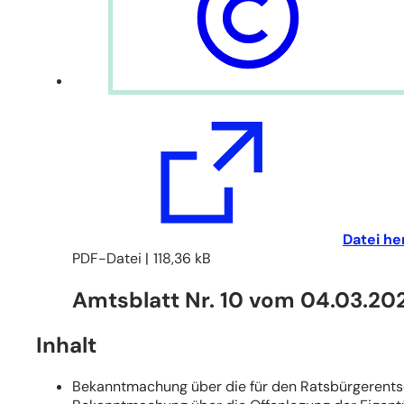
(Öffnet
Datei he
in
PDF
-Datei
118,36 kB
einem
Amtsblatt Nr. 10 vom 04.03.20
neuen
Tab)
Inhalt
Bekanntmachung über die für den Ratsbürgerent