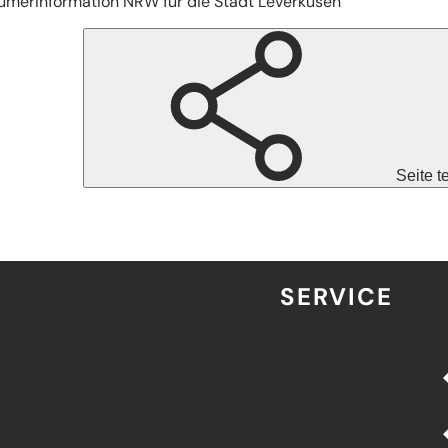
ümerinformation NRW für die Stadt Leverkusen
Seite t
SERVICE