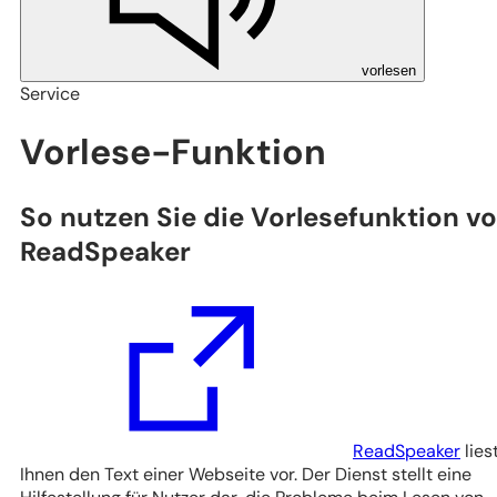
vorlesen
Service
Vorlese-Funktion
So nutzen Sie die Vorlesefunktion v
ReadSpeaker
(Öffnet
in
einem
neuen
Tab)
ReadSpeaker
lies
Ihnen den Text einer Webseite vor. Der Dienst stellt eine