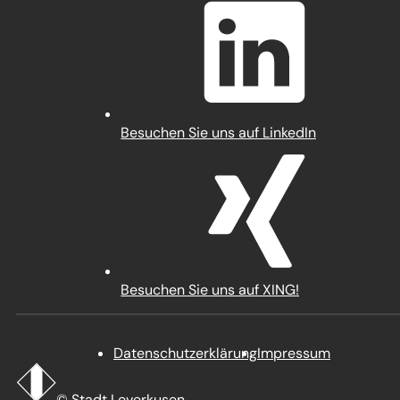
einem
neuen
Tab)
(Öffnet
Besuchen Sie uns auf LinkedIn
in
einem
neuen
Tab)
(Öffnet
Besuchen Sie uns auf XING!
in
einem
neuen
Datenschutz­erklärung
Impressum
Tab)
Startseite
Stadt
© Stadt Leverkusen