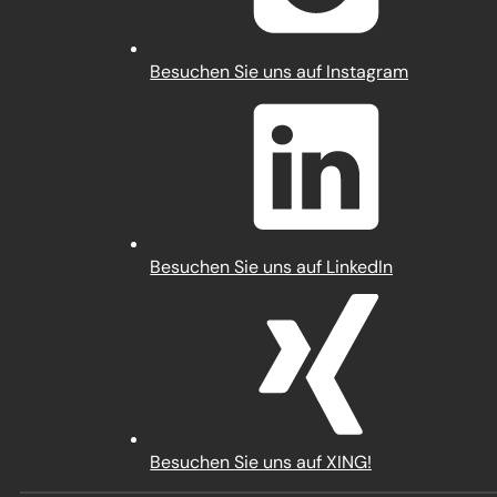
(Öffnet
Besuchen Sie uns auf Instagram
in
einem
neuen
Tab)
(Öffnet
Besuchen Sie uns auf LinkedIn
in
einem
neuen
Tab)
(Öffnet
Besuchen Sie uns auf XING!
in