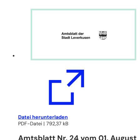
(Öffnet
Datei herunterladen
in
PDF
-Datei
792,37 kB
einem
Amtsblatt Nr. 24 vom 01. August
neuen