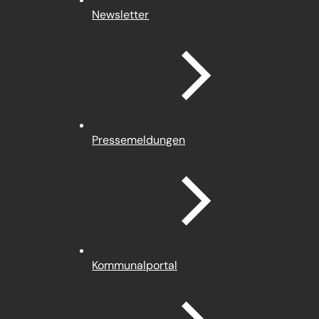
Newsletter
Pressemeldungen
(Öffnet
Kommunalportal
in
einem
neuen