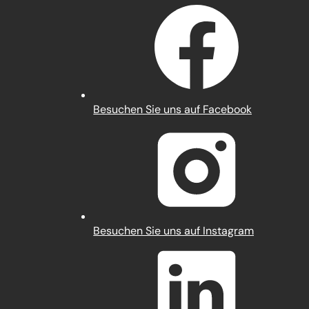
(Öffnet
Besuchen Sie uns auf Facebook
in
einem
neuen
Tab)
(Öffnet
Besuchen Sie uns auf Instagram
in
einem
neuen
Tab)