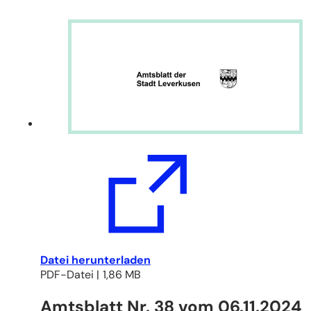
(Öffnet
Datei herunterladen
in
PDF
-Datei
1,86 MB
einem
Amtsblatt Nr. 38 vom 06.11.2024
neuen