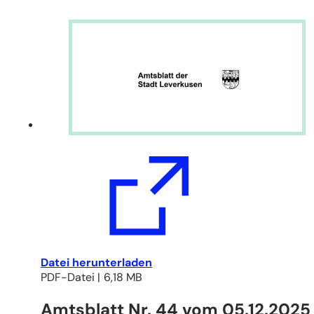
(Öffnet
Datei herunterladen
in
PDF
-Datei
6,18 MB
einem
Amtsblatt Nr. 44 vom 05.12.2025
neuen