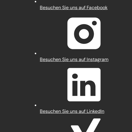
(Öffnet
Besuchen Sie uns auf Facebook
in
einem
neuen
Tab)
(Öffnet
Besuchen Sie uns auf Instagram
in
einem
neuen
Tab)
(Öffnet
Besuchen Sie uns auf LinkedIn
in
einem
neuen