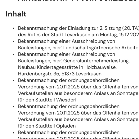
Tab)
Inhalt
Bekanntmachung der Einladung zur 2. Sitzung (20. TA
des Rates der Stadt Leverkusen am Montag, 15.12.20
Bekanntmachung einer Ausschreibung von
Bauleistungen, hier: Landschaftsgärtnerische Arbeite
Bekanntmachung einer Ausschreibung von
Bauleistungen, hier: Generalunternehmerleistung,
Neubau Kindertagesstätte in Holzbauweise,
Hardenbergstr. 35, 51373 Leverkusen
Bekanntmachung der ordnungsbehördlichen
Verordnung vom 20.11.2025 über das Offenhalten von
Verkaufsstellen aus besonderem Anlass an Sonntage
für den Stadtteil Wiesdorf
Bekanntmachung der ordnungsbehördlichen
Verordnung vom 20.11.2025 über das Offenhalten von
Verkaufsstellen aus besonderem Anlass an Sonntage
für den Stadtteil Opladen
Bekanntmachung der ordnungsbehördlichen
Verordnung vom 20.11.2025 über das Offenhalten von