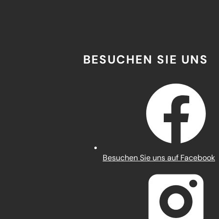
BESUCHEN SIE UNS
(Öffnet
Besuchen Sie uns auf Facebook
in
einem
neuen
Tab)