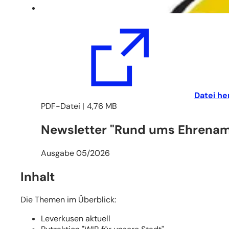
(Öffnet
Datei he
in
PDF
-Datei
4,76 MB
einem
Newsletter "Rund ums Ehrenam
neuen
Tab)
Ausgabe 05/2026
Inhalt
Die Themen im Überblick:
Leverkusen aktuell