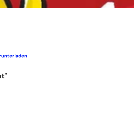
runterladen
t"