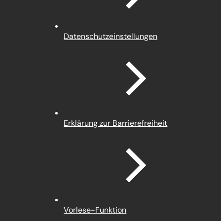
(Öffnet
Datenschutz­einstellungen
in
einem
neuen
Tab)
Erklärung zur Barrierefreiheit
Vorlese-Funktion