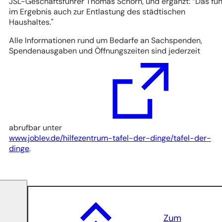
JSL-Geschäftsführer Thomas Schorn, und ergänzt: “Das füh
im Ergebnis auch zur Entlastung des städtischen
Haushaltes."
Alle Informationen rund um Bedarfe an Sachspenden,
Spendenausgaben und Öffnungszeiten sind jederzeit
abrufbar unter
www.joblev.de/hilfezentrum-tafel-der-dinge/tafel-der-
(Öffnet
dinge
.
in
einem
neuen
Tab)
Zum