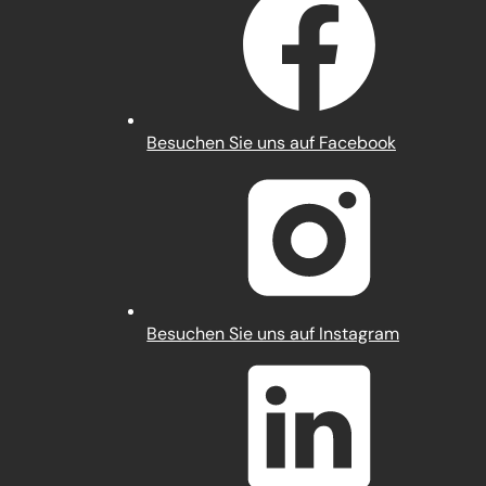
(Öffnet
Besuchen Sie uns auf Facebook
in
einem
neuen
Tab)
(Öffnet
Besuchen Sie uns auf Instagram
in
einem
neuen
Tab)