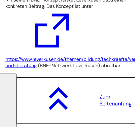
konkreten Beitrag. Das Konzept ist unter
https://www.leverkusen.de/themen/bildung/fachkraefte/ve
(Öffnet
und-beratung
(BNE-Netzwerk Leverkusen) abrufbar.
in
einem
neuen
Tab)
Zum
Seitenanfang