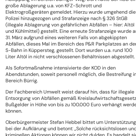
große Ablagerung u.a. von KFZ-Schrott und
Elektrogroßgeräten gemeldet. Hierzu wurde umgehend die
Polizei hinzugezogen und Strafanzeige nach § 326 StGB
(illegale Ablagerung von gefährlichen Abfällen – hier: Altöl
und Kühlmittel) gestellt. Eine erneute Strafanzeige wurde 
31. März aufgrund eines weiteren Falls von abgekippten
Abfällen, dieses Mal im Bereich des P&R Parkplatzes an de
S-Bahn in Küppersteg, gestellt. Dort wurden u.a. rund 100
Liter Altöl in nicht verschlossenen Behältnissen abgestellt
Als Sofortmaßnahme intensivierte der KOD in den
Abendstunden, soweit personell möglich, die Bestreifung 
Bereich Bürrig.
Der Fachbereich Umwelt weist darauf hin, dass für illegale
Entsorgung von Abfällen gemäß Kreislaufwirtschaftsgeset
Bußgelder in Höhe von bis zu 100.000 Euro verhängt werd
können.
Oberbürgermeister Stefan Hebbel bittet um Unterstützung
bei der Aufklärung und betont: „Solche rücksichtslosen un
kriminellen Aktionen können wir nicht dulden. Es handelt s