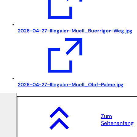
(Öffnet
2026-04-27-Illegaler-Muell_Buerriger-Weg.jpg
in
einem
neuen
Tab)
(Öffnet
2026-04-27-Illegaler-Muell_Olof-Palme.jpg
in
einem
neuen
Tab)
Zum
Seitenanfang