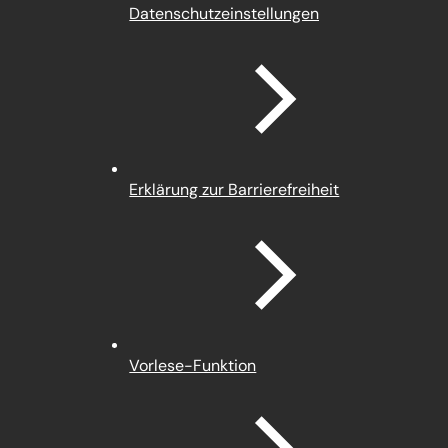
(Öffnet
Datenschutz­einstellungen
in
einem
neuen
Tab)
Erklärung zur Barrierefreiheit
Vorlese-Funktion