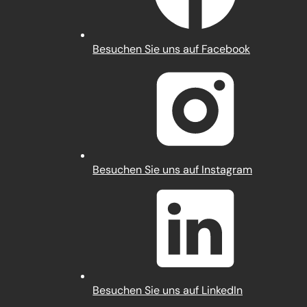
(Öffnet
Besuchen Sie uns auf Facebook
in
einem
neuen
Tab)
(Öffnet
Besuchen Sie uns auf Instagram
in
einem
neuen
Tab)
(Öffnet
Besuchen Sie uns auf LinkedIn
in