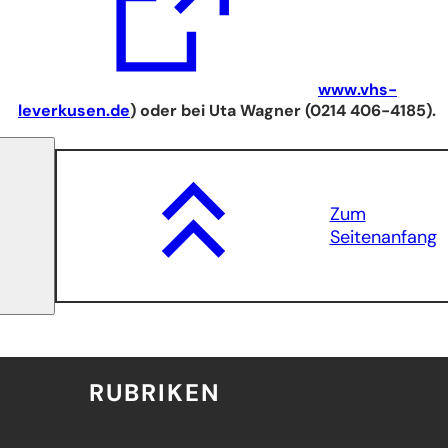
www.vhs-
(Öffnet
leverkusen.de
) oder bei Uta Wagner (0214 406-4185).
in
einem
neuen
Tab)
Zum
Seitenanfang
RUBRIKEN