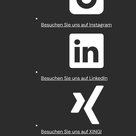
(Öffnet
Besuchen Sie uns auf Instagram
in
einem
neuen
Tab)
(Öffnet
Besuchen Sie uns auf LinkedIn
in
einem
neuen
Tab)
(Öffnet
Besuchen Sie uns auf XING!