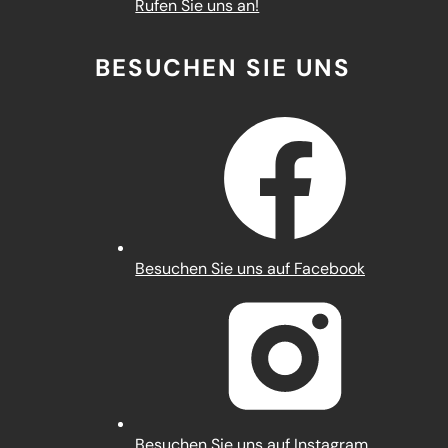
Rufen Sie uns an!
BESUCHEN SIE UNS
(Öffnet
Besuchen Sie uns auf Facebook
in
einem
neuen
Tab)
(Öffnet
Besuchen Sie uns auf Instagram