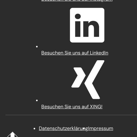
in
einem
neuen
Tab)
(Öffnet
Besuchen Sie uns auf LinkedIn
in
einem
neuen
Tab)
(Öffnet
Besuchen Sie uns auf XING!
in
einem
neuen
Datenschutz­erklärung
Impressum
Tab)
Startseite