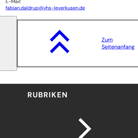
E-Mail:
fabian.daldrup
vhs-leverkusen
de
Zum
Seitenanfang
RUBRIKEN