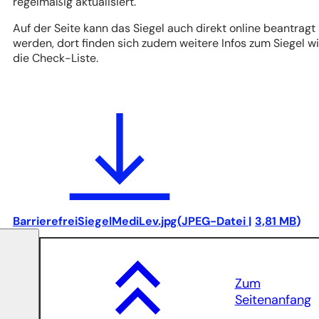
in
regelmäßig aktualisiert.
einem
Auf der Seite kann das Siegel auch direkt online beantragt
neuen
werden, dort finden sich zudem weitere Infos zum Siegel w
Tab)
die Check-Liste.
BarrierefreiSiegelMediLev.jpg
JPEG
-Datei
3,81 MB
Zum
Seitenanfang