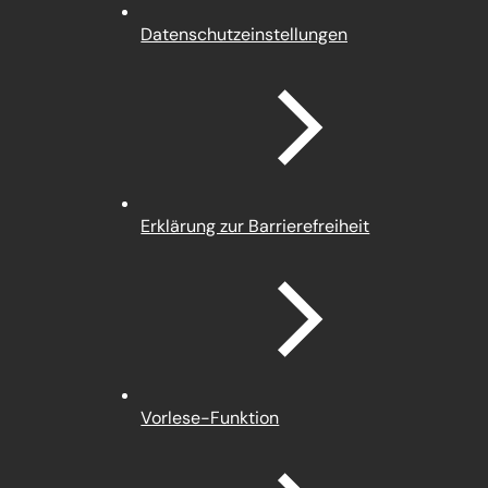
(Öffnet
Datenschutz­einstellungen
in
einem
neuen
Tab)
Erklärung zur Barrierefreiheit
Vorlese-Funktion