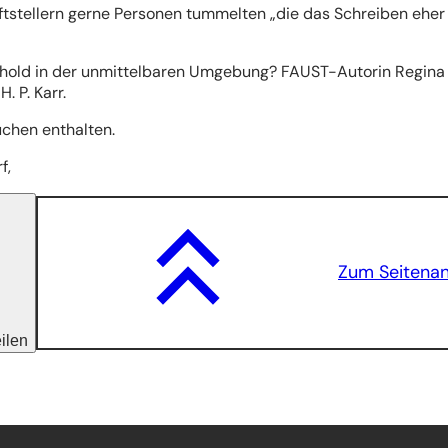
riftstellern gerne Personen tummelten „die das Schreiben eher
m Unhold in der unmittelbaren Umgebung? FAUST-Autorin Regina
 P. Karr.
Kuchen enthalten.
orf,
Zum Seitena
eilen