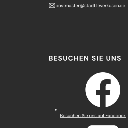
postmaster
stadt.leverkusen
de
BESUCHEN SIE UNS
(Öffnet
Besuchen Sie uns auf Facebook
in
einem