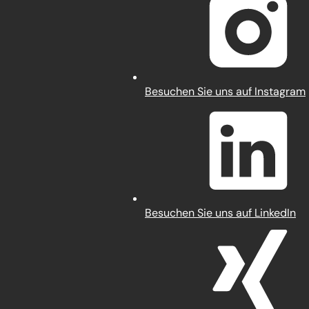
neuen
Tab)
(Öffnet
Besuchen Sie uns auf Instagram
in
einem
neuen
Tab)
(Öffnet
Besuchen Sie uns auf LinkedIn
in
einem
neuen
Tab)