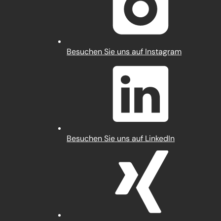
Tab)
(Öffnet
Besuchen Sie uns auf Instagram
in
einem
neuen
Tab)
(Öffnet
Besuchen Sie uns auf LinkedIn
in
einem
neuen
Tab)