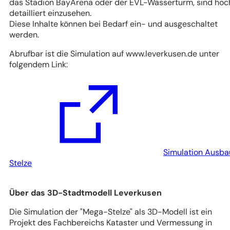
das Stadion BayArena oder der EVL-Wasserturm, sind hoc
detailliert einzusehen.
Diese Inhalte können bei Bedarf ein- und ausgeschaltet
werden.
Abrufbar ist die Simulation auf www.leverkusen.de unter
folgendem Link:
Simulation Ausba
(Öffnet
Stelze
in
einem
Über das 3D-Stadtmodell Leverkusen
neuen
Tab)
Die Simulation der "Mega-Stelze" als 3D-Modell ist ein
Projekt des Fachbereichs Kataster und Vermessung in