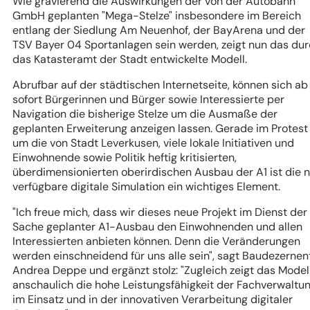
Wie gravierend die Auswirkungen der von der Autobahn
GmbH geplanten "Mega-Stelze" insbesondere im Bereich
entlang der Siedlung Am Neuenhof, der BayArena und der
TSV Bayer 04 Sportanlagen sein werden, zeigt nun das du
das Katasteramt der Stadt entwickelte Modell.
Abrufbar auf der städtischen Internetseite, können sich ab
sofort Bürgerinnen und Bürger sowie Interessierte per
Navigation die bisherige Stelze um die Ausmaße der
geplanten Erweiterung anzeigen lassen. Gerade im Protest
um die von Stadt Leverkusen, viele lokale Initiativen und
Einwohnende sowie Politik heftig kritisierten,
überdimensionierten oberirdischen Ausbau der A1 ist die 
verfügbare digitale Simulation ein wichtiges Element.
"Ich freue mich, dass wir dieses neue Projekt im Dienst der
Sache geplanter A1-Ausbau den Einwohnenden und allen
Interessierten anbieten können. Denn die Veränderungen
werden einschneidend für uns alle sein", sagt Baudezernen
Andrea Deppe und ergänzt stolz: "Zugleich zeigt das Model
anschaulich die hohe Leistungsfähigkeit der Fachverwaltu
im Einsatz und in der innovativen Verarbeitung digitaler