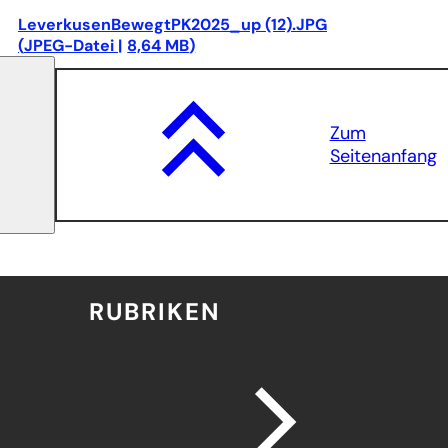
LeverkusenBewegtPK2025_up (12).JPG
JPEG
-Datei
8,64 MB
Zum
Seitenanfang
RUBRIKEN