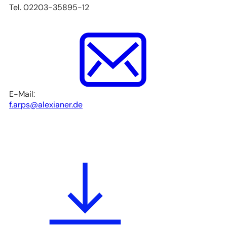
neuen
Tel. 02203-35895-12
Tab)
E-Mail:
f.arps
alexianer
de