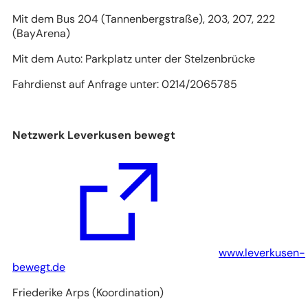
Mit dem Bus 204 (Tannenbergstraße), 203, 207, 222
(BayArena)
Mit dem Auto: Parkplatz unter der Stelzenbrücke
Fahrdienst auf Anfrage unter: 0214/2065785
Netzwerk Leverkusen bewegt
www.leverkusen-
(Öffnet
bewegt.de
in
Friederike Arps (Koordination)
einem