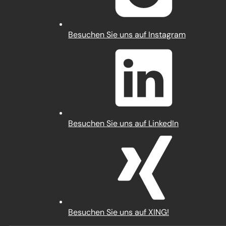
(Öffnet
Besuchen Sie uns auf Instagram
in
einem
neuen
Tab)
(Öffnet
Besuchen Sie uns auf LinkedIn
in
einem
neuen
Tab)
(Öffnet
Besuchen Sie uns auf XING!
in