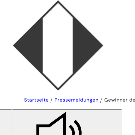
Sie
Startseite
Pressemeldungen
Gewinner d
befinden
sich
hier: