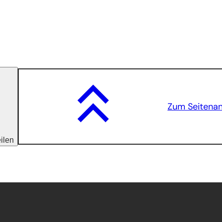
Zum Seitena
eilen