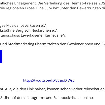
tliches Engagement. Die Verleihung des Heimat-Preises 2024 l
e regionalen Erbes. Eine Jury hat unter den Bewerbungen die 
ges Musical Leverkusen e.V.
ksbühne Bergisch Neukirchen e.V.
tausschuss Leverkusener Karneval e.V.
r und Stadtmarketing übermittelten den Gewinnerinnen und Ge
https://youtu.be/kX8cajdXWsc
lant. Alle, die den Link haben, können schon vorher reinschauen
 18 Uhr auf dem Instagram- und Facebook-Kanal online.