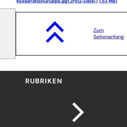
KooperationGruppe.jpg
JPEG
-Datei
1,53 MB
Zum
Seitenanfang
RUBRIKEN