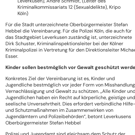
Leverkusen), André Schmidt, (Leiter des
Kriminalkommissariats 12 (Sexualdelikte), Kripo
Köln)
Für die Stadt unterzeichnete Oberbürgermeister Stefan
Hebbel die Vereinbarung. Für die Polizei Köln, die auch für
das Stadtgebiet Leverkusen zuständig ist, unterzeichnete
Dirk Schuster, Kriminalinspektionsleiter bei der Kölner
Kriminalpolizei in Vertretung für den Direktionsleiter Micha
Esser.
Kinder sollen bestmöglich vor Gewalt geschützt werd
Konkretes Ziel der Vereinbarung ist es, Kinder und
Jugendliche bestmöglich vor jeder Form von Misshandlung
Vernachlässigung und Gewalt zu schützen.
„Alle Kinder un
Jugendlichen haben ein Recht auf körperliche, geistige un
seelische Unversehrtheit. Dies erfordert verbindliche Hilfe
und Schutzmaßnahmen im Zusammenwirken von
Jugendämtern und Polizeibehörden“
, betont Leverkusens
Oberbürgermeister Stefan Hebbel
Polizei und Jugendamt sind gleichsam dem Schutz der