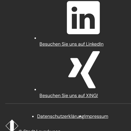
einem
neuen
Tab)
(Öffnet
Besuchen Sie uns auf LinkedIn
in
einem
neuen
Tab)
(Öffnet
Besuchen Sie uns auf XING!
in
einem
neuen
Datenschutz­erklärung
Impressum
Tab)
Startseite
Stadt