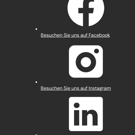
(Öffnet
Besuchen Sie uns auf Facebook
in
einem
neuen
Tab)
(Öffnet
Besuchen Sie uns auf Instagram
in
einem
neuen
Tab)