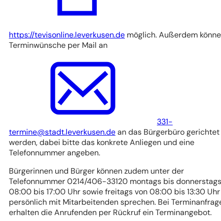
(Öffnet
https://tevisonline.leverkusen.de
möglich. Außerdem könn
in
Terminwünsche per Mail an
einem
neuen
Tab)
331-
termine
stadt.leverkusen
de
an das Bürgerbüro gerichtet
werden, dabei bitte das konkrete Anliegen und eine
Telefonnummer angeben.
Bürgerinnen und Bürger können zudem unter der
Telefonnummer 0214/406-33120 montags bis donnerstag
08:00 bis 17:00 Uhr sowie freitags von 08:00 bis 13:30 Uhr
persönlich mit Mitarbeitenden sprechen. Bei Terminanfrag
erhalten die Anrufenden per Rückruf ein Terminangebot.