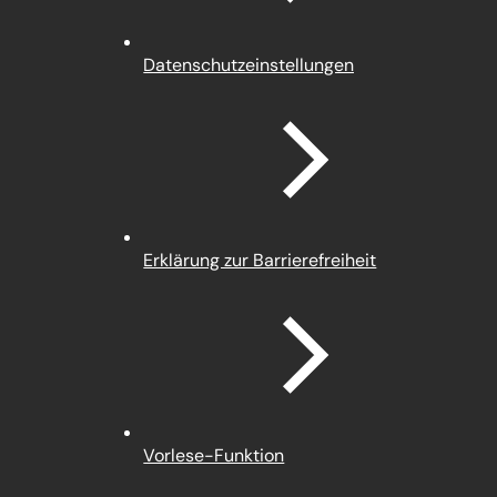
(Öffnet
Datenschutz­einstellungen
in
einem
neuen
Tab)
Erklärung zur Barrierefreiheit
Vorlese-Funktion