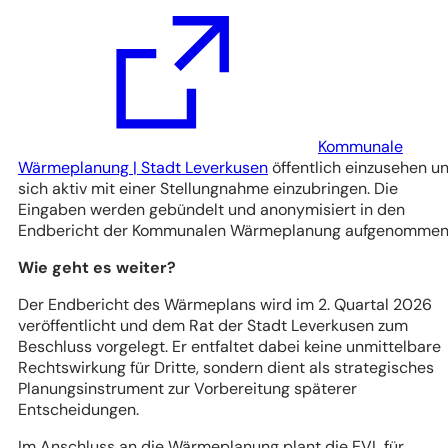
Kommunale
(Öffnet
Wärmeplanung | Stadt Leverkusen
öffentlich einzusehen u
in
sich aktiv mit einer Stellungnahme einzubringen. Die
einem
Eingaben werden gebündelt und anonymisiert in den
neuen
Endbericht der Kommunalen Wärmeplanung aufgenomme
Tab)
Wie geht es weiter?
Der Endbericht des Wärmeplans wird im 2. Quartal 2026
veröffentlicht und dem Rat der Stadt Leverkusen zum
Beschluss vorgelegt. Er entfaltet dabei keine unmittelbare
Rechtswirkung für Dritte, sondern dient als strategisches
Planungsinstrument zur Vorbereitung späterer
Entscheidungen.
Im Anschluss an die Wärmeplanung plant die EVL für