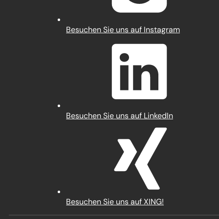
(Öffnet
Besuchen Sie uns auf Instagram
in
einem
neuen
Tab)
(Öffnet
Besuchen Sie uns auf LinkedIn
in
einem
neuen
Tab)
(Öffnet
Besuchen Sie uns auf XING!
in