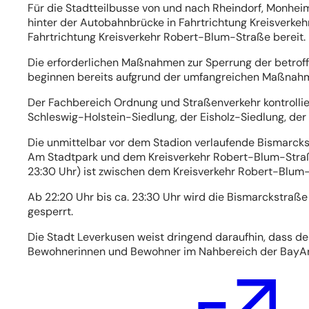
Für die Stadtteilbusse von und nach Rheindorf, Monhei
hinter der Autobahnbrücke in Fahrtrichtung Kreisverke
Fahrtrichtung Kreisverkehr Robert-Blum-Straße bereit.
Die erforderlichen Maßnahmen zur Sperrung der betrof
beginnen bereits aufgrund der umfangreichen Maßnahm
Der Fachbereich Ordnung und Straßenverkehr kontrollie
Schleswig-Holstein-Siedlung, der Eisholz-Siedlung, de
Die unmittelbar vor dem Stadion verlaufende Bismarckst
Am Stadtpark und dem Kreisverkehr Robert-Blum-Straße
23:30 Uhr) ist zwischen dem Kreisverkehr Robert-Blum
Ab 22:20 Uhr bis ca. 23:30 Uhr wird die Bismarckstraß
gesperrt.
Die Stadt Leverkusen weist dringend daraufhin, dass de
Bewohnerinnen und Bewohner im Nahbereich der BayAre
(Öffnet
in
einem