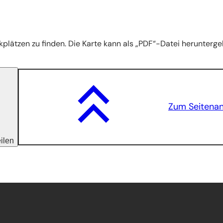
kplätzen zu finden. Die Karte kann als „PDF“-Datei herunterg
Zum Seitena
eilen