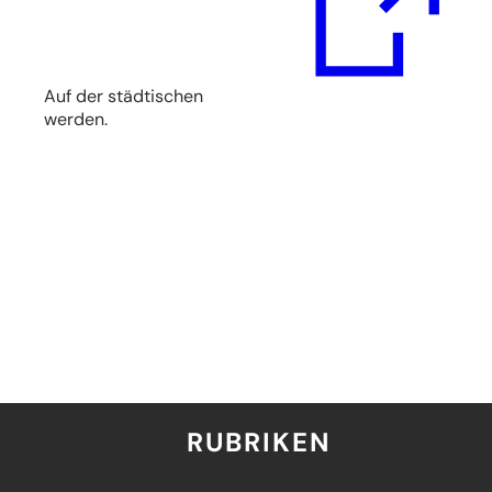
neuen
Tab)
Auf der städtischen
werden.
RUBRIKEN