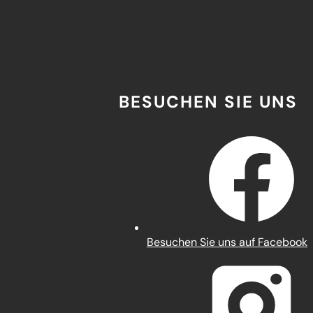
BESUCHEN SIE UNS
(Öffnet
Besuchen Sie uns auf Facebook
in
einem
neuen
Tab)