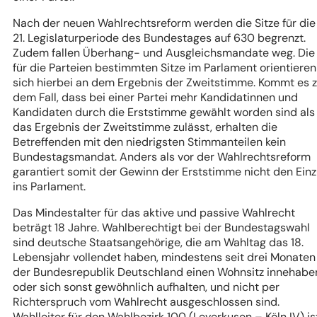
Nach der neuen Wahlrechtsreform werden die Sitze für die
21. Legislaturperiode des Bundestages auf 630 begrenzt.
Zudem fallen Überhang- und Ausgleichsmandate weg. Die
für die Parteien bestimmten Sitze im Parlament orientieren
sich hierbei an dem Ergebnis der Zweitstimme. Kommt es 
dem Fall, dass bei einer Partei mehr Kandidatinnen und
Kandidaten durch die Erststimme gewählt worden sind als
das Ergebnis der Zweitstimme zulässt, erhalten die
Betreffenden mit den niedrigsten Stimmanteilen kein
Bundestagsmandat. Anders als vor der Wahlrechtsreform
garantiert somit der Gewinn der Erststimme nicht den Ein
ins Parlament.
Das Mindestalter für das aktive und passive Wahlrecht
beträgt 18 Jahre. Wahlberechtigt bei der Bundestagswahl
sind deutsche Staatsangehörige, die am Wahltag das 18.
Lebensjahr vollendet haben, mindestens seit drei Monaten 
der Bundesrepublik Deutschland einen Wohnsitz innehabe
oder sich sonst gewöhnlich aufhalten, und nicht per
Richterspruch vom Wahlrecht ausgeschlossen sind.
Wahlleiter für den Wahlbezirk 100 (Leverkusen – Köln IV) is