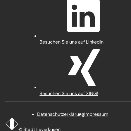
einem
neuen
Tab)
(Öffnet
Besuchen Sie uns auf LinkedIn
in
einem
neuen
Tab)
(Öffnet
Besuchen Sie uns auf XING!
in
einem
neuen
Datenschutz­erklärung
Impressum
Tab)
Startseite
Stadt
© Stadt Leverkusen