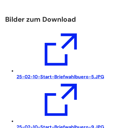
einem
neuen
Tab)
Bilder zum Download
(Öffnet
25-02-10-Start-Briefwahlbuero-5.JPG
in
einem
neuen
Tab)
(Öffnet
25-02-10-Start-Briefwahlbuero-9.JPG