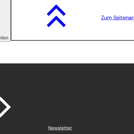
Zum Seitena
eilen
Newsletter