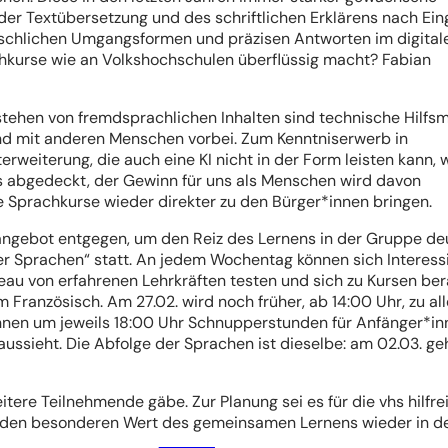
 der Textübersetzung und des schriftlichen Erklärens nach Ei
schlichen Umgangsformen und präzisen Antworten im digital
achkurse wie an Volkshochschulen überflüssig macht? Fabian
tehen von fremdsprachlichen Inhalten sind technische Hilfsm
nd mit anderen Menschen vorbei. Zum Kenntniserwerb in
eiterung, die auch eine KI nicht in der Form leisten kann, 
s abgedeckt, der Gewinn für uns als Menschen wird davon
ie Sprachkurse wieder direkter zu den Bürger*innen bringen.
ngebot entgegen, um den Reiz des Lernens in der Gruppe deu
er Sprachen“ statt. An jedem Wochentag können sich Interess
iveau von erfahrenen Lehrkräften testen und sich zu Kursen be
 Französisch. Am 27.02. wird noch früher, ab 14:00 Uhr, zu al
önnen um jeweils 18:00 Uhr Schnupperstunden für Anfänger*in
ussieht. Die Abfolge der Sprachen ist dieselbe: am 02.03. ge
tere Teilnehmende gäbe. Zur Planung sei es für die vhs hilfre
le den besonderen Wert des gemeinsamen Lernens wieder in d