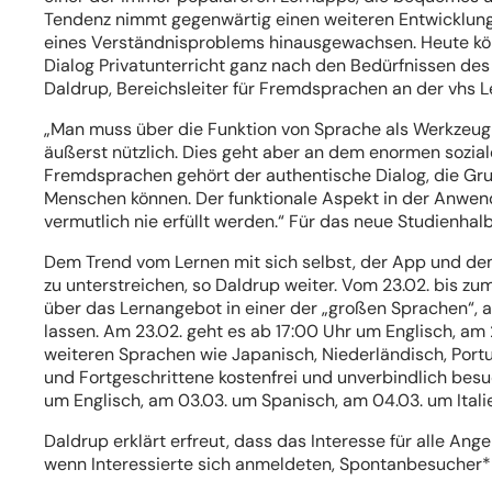
Tendenz nimmt gegenwärtig einen weiteren Entwicklungss
eines Verständnisproblems hinausgewachsen. Heute kön
Dialog Privatunterricht ganz nach den Bedürfnissen des
Daldrup, Bereichsleiter für Fremdsprachen an der vhs L
„Man muss über die Funktion von Sprache als Werkzeug 
äußerst nützlich. Dies geht aber an dem enormen sozi
Fremdsprachen gehört der authentische Dialog, die Grup
Menschen können. Der funktionale Aspekt in der Anwen
vermutlich nie erfüllt werden.“ Für das neue Studienha
Dem Trend vom Lernen mit sich selbst, der App und de
zu unterstreichen, so Daldrup weiter. Vom 23.02. bis z
über das Lernangebot in einer der „großen Sprachen“, ab
lassen. Am 23.02. geht es ab 17:00 Uhr um Englisch, am 
weiteren Sprachen wie Japanisch, Niederländisch, Port
und Fortgeschrittene kostenfrei und unverbindlich besu
um Englisch, am 03.03. um Spanisch, am 04.03. um Ital
Daldrup erklärt erfreut, dass das Interesse für alle Ang
wenn Interessierte sich anmeldeten, Spontanbesucher*
(Öffnet