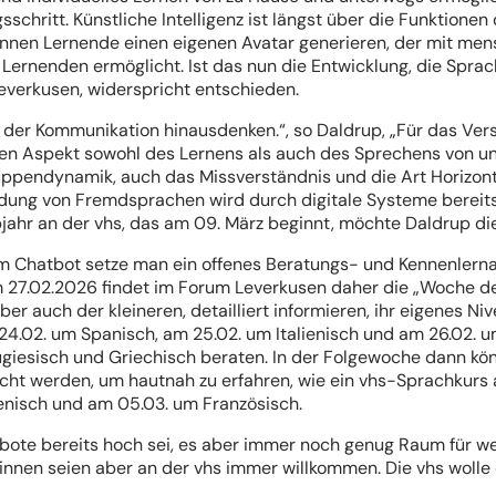
chritt. Künstliche Intelligenz ist längst über die Funktionen
nen Lernende einen eigenen Avatar generieren, der mit men
 Lernenden ermöglicht. Ist das nun die Entwicklung, die Spr
everkusen, widerspricht entschieden.
der Kommunikation hinausdenken.“, so Daldrup, „Für das Vers
alen Aspekt sowohl des Lernens als auch des Sprechens von u
pendynamik, auch das Missverständnis und die Art Horizonterw
dung von Fremdsprachen wird durch digitale Systeme bereit
lbjahr an der vhs, das am 09. März beginnt, möchte Daldrup d
m Chatbot setze man ein offenes Beratungs- und Kennenlerna
um 27.02.2026 findet im Forum Leverkusen daher die „Woche d
er auch der kleineren, detailliert informieren, ihr eigenes N
24.02. um Spanisch, am 25.02. um Italienisch und am 26.02. um
ugiesisch und Griechisch beraten. In der Folgewoche dann k
cht werden, um hautnah zu erfahren, wie ein vhs-Sprachkurs a
ienisch und am 05.03. um Französisch.
ebote bereits hoch sei, es aber immer noch genug Raum für wei
innen seien aber an der vhs immer willkommen. Die vhs wol