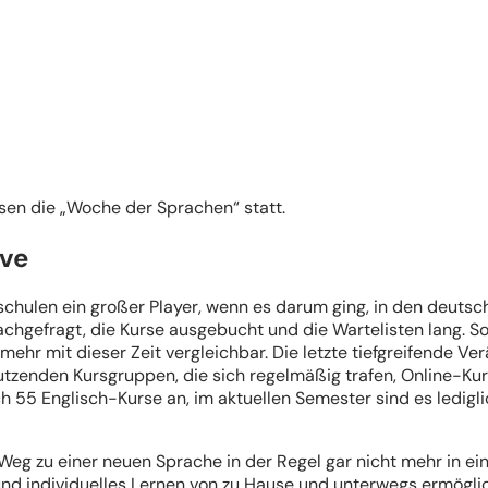
sen die „Woche der Sprachen“ statt.
ive
chschulen ein großer Player, wenn es darum ging, in den deu
achgefragt, die Kurse ausgebucht und die Wartelisten lang. So
mehr mit dieser Zeit vergleichbar. Die letzte tiefgreifende 
enden Kursgruppen, die sich regelmäßig trafen, Online-Kur
ch 55 Englisch-Kurse an, im aktuellen Semester sind es ledig
 Weg zu einer neuen Sprache in der Regel gar nicht mehr in ei
d individuelles Lernen von zu Hause und unterwegs ermöglic