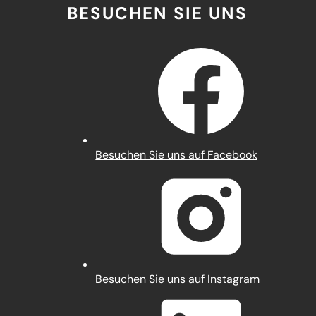
BESUCHEN SIE UNS
(Öffnet
Besuchen Sie uns auf Facebook
in
einem
neuen
Tab)
(Öffnet
Besuchen Sie uns auf Instagram
in
einem