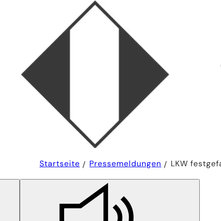
Sie
Startseite
Pressemeldungen
LKW festgef
befinden
sich
hier: