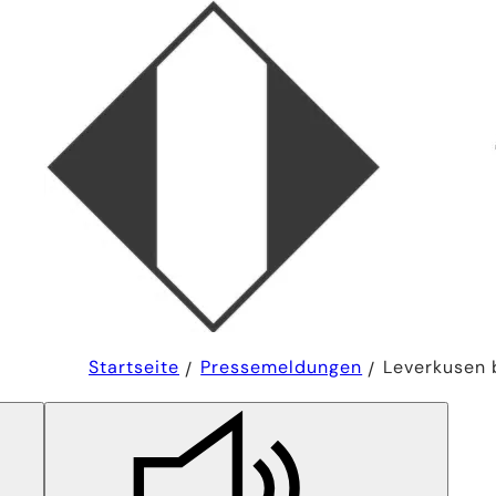
Sie
Startseite
Pressemeldungen
Leverkusen b
befinden
sich
hier: