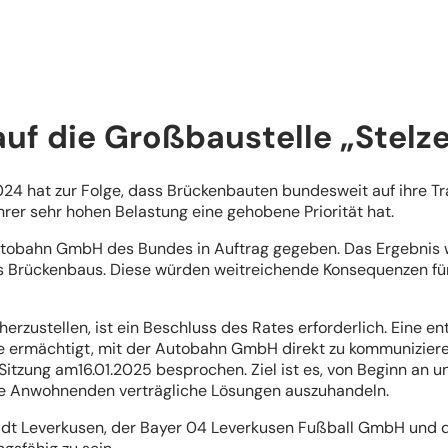
auf die Großbaustelle „Stelze
24 hat zur Folge, dass Brückenbauten bundesweit auf ihre Tra
hrer sehr hohen Belastung eine gehobene Priorität hat.
obahn GmbH des Bundes in Auftrag gegeben. Das Ergebnis wir
Brückenbaus. Diese würden weitreichende Konsequenzen für d
ustellen, ist ein Beschluss des Rates erforderlich. Eine e
rmächtigt, mit der Autobahn GmbH direkt zu kommunizieren, 
itzung am16.01.2025 besprochen. Ziel ist es, von Beginn an u
die Anwohnenden verträgliche Lösungen auszuhandeln.
adt Leverkusen, der Bayer 04 Leverkusen Fußball GmbH und der