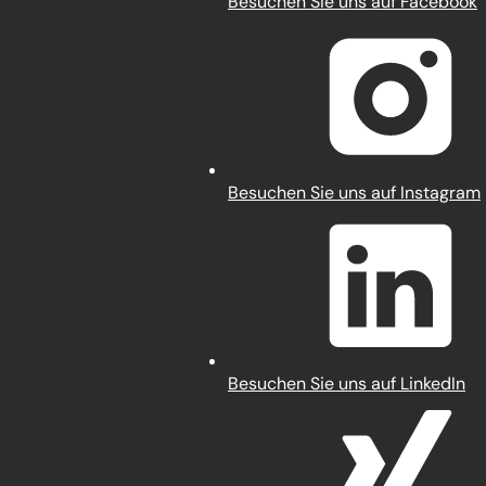
(Öffnet
Besuchen Sie uns auf Facebook
in
einem
neuen
Tab)
(Öffnet
Besuchen Sie uns auf Instagram
in
einem
neuen
Tab)
(Öffnet
Besuchen Sie uns auf LinkedIn
in
einem
neuen
Tab)