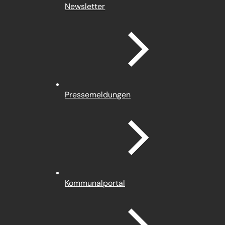
Newsletter
Pressemeldungen
(Öffnet
Kommunalportal
in
einem
neuen