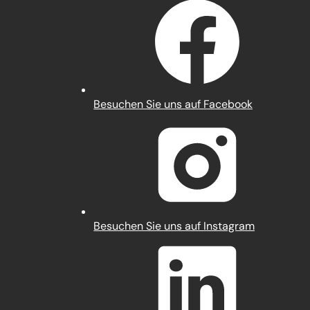
(Öffnet
Besuchen Sie uns auf Facebook
in
einem
neuen
Tab)
(Öffnet
Besuchen Sie uns auf Instagram
in
einem
neuen
Tab)