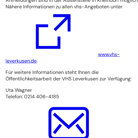
Anmeldungen sind in der Außenstelle in Rheindorf möglich
Nähere Informationen zu allen vhs-Angeboten unter
www.vhs-
(Öffnet
leverkusen.de
.
in
Für weitere Informationen steht Ihnen die
einem
Öffentlichkeitsarbeit der VHS Leverkusen zur Verfügung:
neuen
Tab)
Uta Wagner
Telefon: 0214 406-4185