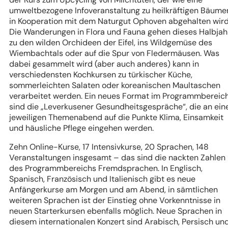
umweltbezogene Infoveranstaltung zu heilkräftigen Bäume
in Kooperation mit dem Naturgut Ophoven abgehalten wird
Die Wanderungen in Flora und Fauna gehen dieses Halbjah
zu den wilden Orchideen der Eifel, ins Wildgemüse des
Wiembachtals oder auf die Spur von Fledermäusen. Was
dabei gesammelt wird (aber auch anderes) kann in
verschiedensten Kochkursen zu türkischer Küche,
sommerleichten Salaten oder koreanischen Maultaschen
verarbeitet werden. Ein neues Format im Programmbereic
sind die „Leverkusener Gesundheitsgespräche“, die an ei
jeweiligen Themenabend auf die Punkte Klima, Einsamkeit
und häusliche Pflege eingehen werden.
Zehn Online-Kurse, 17 Intensivkurse, 20 Sprachen, 148
Veranstaltungen insgesamt – das sind die nackten Zahlen
des Programmbereichs Fremdsprachen. In Englisch,
Spanisch, Französisch und Italienisch gibt es neue
Anfängerkurse am Morgen und am Abend, in sämtlichen
weiteren Sprachen ist der Einstieg ohne Vorkenntnisse in
neuen Starterkursen ebenfalls möglich. Neue Sprachen in
diesem internationalen Konzert sind Arabisch, Persisch un