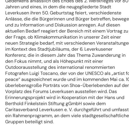
Gedenkens anlässlich des Endes des 2. Weltkrieges vor 80
Jahren und eines, in dem die neugegliederte Stadt
Leverkusen ihren 50. Geburtstag feiert, verschiedenste
Anlässe, die die Bürgerinnen und Bürger betreffen, beweg
und zu Information und Diskussion anregen. Auf diesen
aktuellen Bedarf reagiert der Bereich mit einem Vortrag zu
der Frage, ob Klimakommunikation in unserer Zeit einer
neuen Strategie bedarf, mit verschiedenen Veranstaltunge
im Kontext des Stadtjubiläums, der 6. Leverkusener
Konferenz, die in diesem Jahr das Thema Zuwanderung in
den Fokus nimmt, und als Höhepunkt mit einer
Outdoorausstellung des international renommierten
Fotografen Luigi Toscano, der von der UNESCO als „artist f
peace“ ausgezeichnet wurde und im kommenden Mai ca. 1
überlebensgroße Porträts von Shoa-Überlebenden auf de
Vorplatz des Forums Leverkusen ausstellen wird. Das
Erinnerungsprojekt wird in Kooperation mit der Hans und
Berthold Finkelstein Stiftung gGmbH sowie dem
Caritasverband Leverkusen e. V. durchgeführt und umfasst
ein Rahmenprogramm, an dem viele stadtgesellschaftliche
Gruppen beteiligt sind.