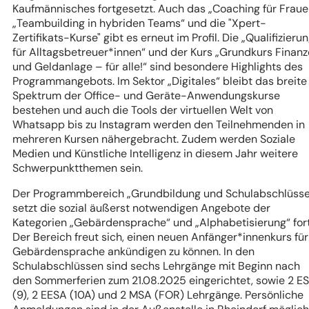
Kaufmännisches fortgesetzt. Auch das „Coaching für Fraue
„Teambuilding in hybriden Teams“ und die "Xpert-
Zertifikats-Kurse" gibt es erneut im Profil. Die „Qualifizieru
für Alltagsbetreuer*innen“ und der Kurs „Grundkurs Finan
und Geldanlage – für alle!“ sind besondere Highlights des
Programmangebots. Im Sektor „Digitales“ bleibt das breite
Spektrum der Office- und Geräte-Anwendungskurse
bestehen und auch die Tools der virtuellen Welt von
Whatsapp bis zu Instagram werden den Teilnehmenden in
mehreren Kursen nähergebracht. Zudem werden Soziale
Medien und Künstliche Intelligenz in diesem Jahr weitere
Schwerpunktthemen sein.
Der Programmbereich „Grundbildung und Schulabschlüsse
setzt die sozial äußerst notwendigen Angebote der
Kategorien „Gebärdensprache“ und „Alphabetisierung“ fort
Der Bereich freut sich, einen neuen Anfänger*innenkurs für
Gebärdensprache ankündigen zu können. In den
Schulabschlüssen sind sechs Lehrgänge mit Beginn nach
den Sommerferien zum 21.08.2025 eingerichtet, sowie 2 E
(9), 2 EESA (10A) und 2 MSA (FOR) Lehrgänge. Persönliche