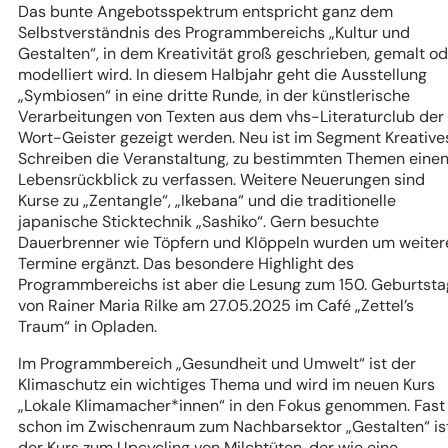
Das bunte Angebotsspektrum entspricht ganz dem
Selbstverständnis des Programmbereichs „Kultur und
Gestalten“, in dem Kreativität groß geschrieben, gemalt o
modelliert wird. In diesem Halbjahr geht die Ausstellung
„Symbiosen“ in eine dritte Runde, in der künstlerische
Verarbeitungen von Texten aus dem vhs-Literaturclub der
Wort-Geister gezeigt werden. Neu ist im Segment Kreative
Schreiben die Veranstaltung, zu bestimmten Themen eine
Lebensrückblick zu verfassen. Weitere Neuerungen sind
Kurse zu „Zentangle“, „Ikebana“ und die traditionelle
japanische Sticktechnik „Sashiko“. Gern besuchte
Dauerbrenner wie Töpfern und Klöppeln wurden um weiter
Termine ergänzt. Das besondere Highlight des
Programmbereichs ist aber die Lesung zum 150. Geburtsta
von Rainer Maria Rilke am 27.05.2025 im Café „Zettel’s
Traum“ in Opladen.
Im Programmbereich „Gesundheit und Umwelt“ ist der
Klimaschutz ein wichtiges Thema und wird im neuen Kurs
„Lokale Klimamacher*innen“ in den Fokus genommen. Fast
schon im Zwischenraum zum Nachbarsektor „Gestalten“ is
der Kurs zum Upcycling von Milchtüten, der wie eine