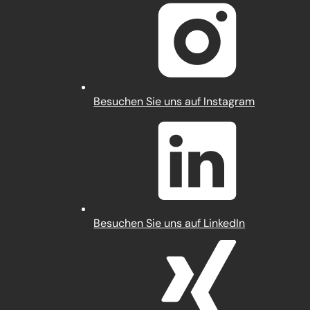
einem
neuen
Tab)
(Öffnet
Besuchen Sie uns auf Instagram
in
einem
neuen
Tab)
(Öffnet
Besuchen Sie uns auf LinkedIn
in
einem
neuen
Tab)