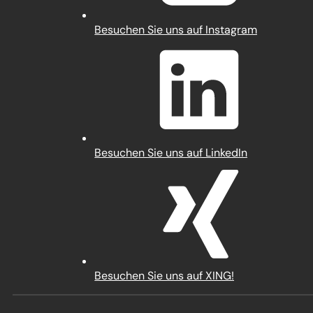
(Öffnet
Besuchen Sie uns auf Instagram
in
einem
neuen
Tab)
(Öffnet
Besuchen Sie uns auf LinkedIn
in
einem
neuen
Tab)
(Öffnet
Besuchen Sie uns auf XING!
in
einem