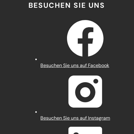
BESUCHEN SIE UNS
(Öffnet
Besuchen Sie uns auf Facebook
in
einem
neuen
Tab)
(Öffnet
Besuchen Sie uns auf Instagram
in
einem