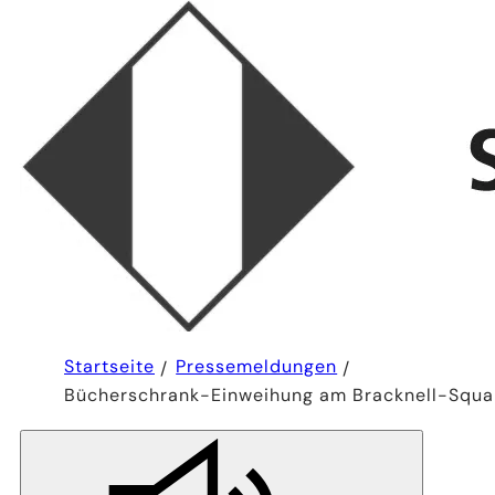
Sie
Startseite
Pressemeldungen
befinden
Bücherschrank-Einweihung am Bracknell-Squa
sich
hier: