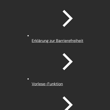
in
einem
neuen
Tab)
Erklärung zur Barrierefreiheit
Vorlese-Funktion