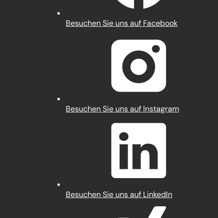
(Öffnet
Besuchen Sie uns auf Facebook
in
einem
neuen
Tab)
(Öffnet
Besuchen Sie uns auf Instagram
in
einem
neuen
Tab)
(Öffnet
Besuchen Sie uns auf LinkedIn
in
einem