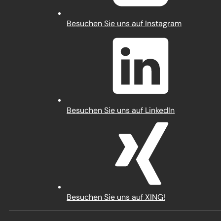
(Öffnet
Besuchen Sie uns auf Instagram
in
einem
neuen
Tab)
(Öffnet
Besuchen Sie uns auf LinkedIn
in
einem
neuen
Tab)
(Öffnet
Besuchen Sie uns auf XING!
in
einem