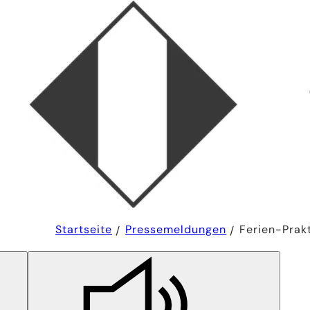
Sie
Startseite
Pressemeldungen
Ferien-Prak
befinden
sich
hier: