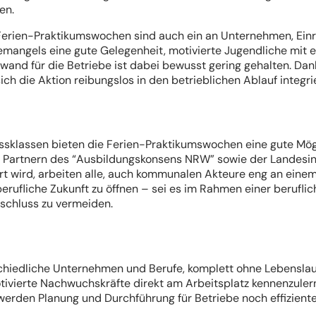
en.
Die Ferien-Praktikumswochen sind auch ein an Unternehmen, E
emangels eine gute Gelegenheit, motivierte Jugendliche mit 
and für die Betriebe ist dabei bewusst gering gehalten. Dan
h die Aktion reibungslos in den betrieblichen Ablauf integrie
sklassen bieten die Ferien-Praktikumswochen eine gute Mögli
Partnern des “Ausbildungskonsens NRW” sowie der Landesiniti
rt wird, arbeiten alle, auch kommunalen Akteure eng an eine
 berufliche Zukunft zu öffnen – sei es im Rahmen einer berufl
schluss zu vermeiden.
erschiedliche Unternehmen und Berufe, komplett ohne Lebensla
otivierte Nachwuchskräfte direkt am Arbeitsplatz kennenzule
werden Planung und Durchführung für Betriebe noch effiziente