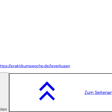
ttps://praktikumswoche.de/leverkusen
Zum Seitena
eilen