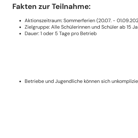
Fakten zur Teilnahme:
Aktionszeitraum: Sommerferien (20.07. - 01.09.20
Zielgruppe: Alle Schülerinnen und Schüler ab 15 J
Dauer: 1 oder 5 Tage pro Betrieb
(Öffnet
in
einem
neuen
Tab)
Betriebe und Jugendliche können sich unkomplizi