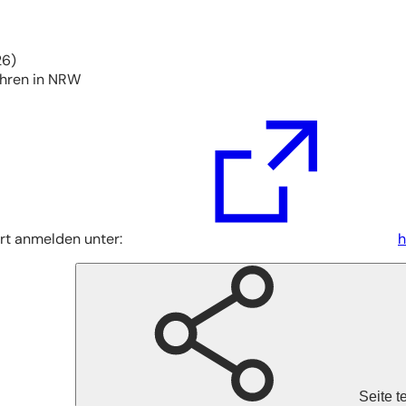
26)
ahren in NRW
ert anmelden unter:
h
Seite t