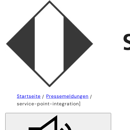
Sie
Startseite
Pressemeldungen
befinden
service-point-integration]
sich
hier: