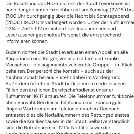
Die Besetzung des Hitzetelefons der Stadt Leverkusen ist
nach der geplanten Erreichbarkeit am Samstag (27.06.) bis
17.00 Uhr durchgängig über die Nacht bis Sonntagabend
(28.06.) 19.00 Uhr verlängert worden. Unter der Rufnumme
0214 – 7505 512 erreichen Leverkusenerinnen und
Leverkusener geschultes Personal, die entsprechend
informieren können.
Zudem richtet die Stadt Leverkusen einen Appell an alle
Bürgerinnen und Bürger, vor allem ältere und kranke
Menschen – die sogenannte vulnerable Gruppe – im Blick 
behalten. Der persönliche Kontakt – auch aus der
Nachbarschaft heraus – steht dabei im Vordergrund.
Außerdem bittet die Stadt bei kleineren medizinischen
Fällen den ärztlichen Bereitschaftsdienst unter er
Rufnummer 116117 anzurufen. Die Telefonnummer funktionie
ohne Vorwahl. Bei dieser Telefonnummer können ggfs.
längere Wartezeiten am Telefon entstehen. Dennoch
entlastet dies die Notfallnummern des Rettungsdienstes
sowie die Krankenhäuser in der Stadt. Selbstverständlich
sind die Notrufnummer 112 für Notfälle sowie die
Notfallambulanzen der Krankenhäuser zuständig und