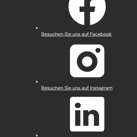
(Öffnet
Besuchen Sie uns auf Facebook
in
einem
neuen
Tab)
(Öffnet
Besuchen Sie uns auf Instagram
in
einem
neuen
Tab)