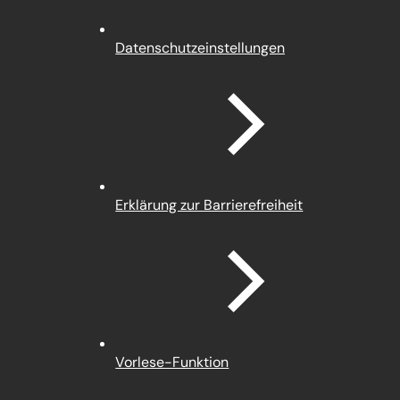
(Öffnet
Datenschutz­einstellungen
in
einem
neuen
Tab)
Erklärung zur Barrierefreiheit
Vorlese-Funktion