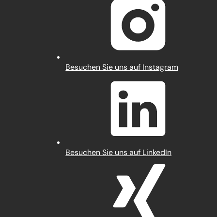
einem
neuen
Tab)
(Öffnet
Besuchen Sie uns auf Instagram
in
einem
neuen
Tab)
(Öffnet
Besuchen Sie uns auf LinkedIn
in
einem
neuen
Tab)