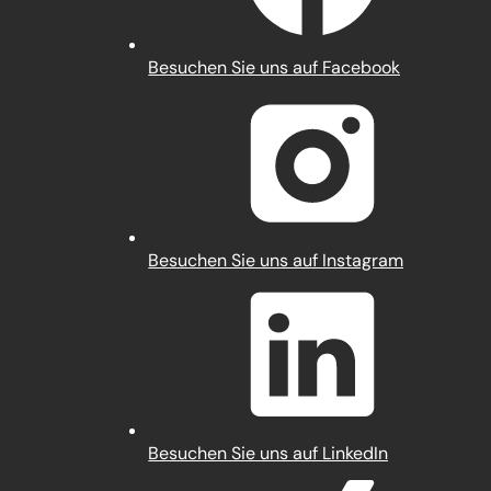
(Öffnet
Besuchen Sie uns auf Facebook
in
einem
neuen
Tab)
(Öffnet
Besuchen Sie uns auf Instagram
in
einem
neuen
Tab)
(Öffnet
Besuchen Sie uns auf LinkedIn
in