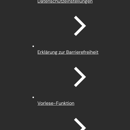
(Öffnet
Datenschutz­einstellungen
in
einem
neuen
Tab)
Erklärung zur Barrierefreiheit
Vorlese-Funktion