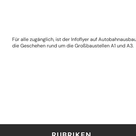
in
einem
neuen
Tab)
Für alle zugänglich, ist der Infoflyer auf Autobahnausba
die Geschehen rund um die Großbaustellen A1 und A3.
RUBRIKEN