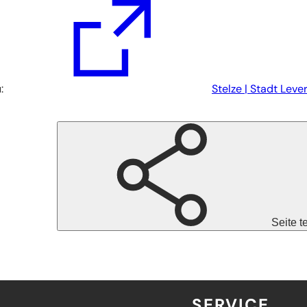
u:
Stelze | Stadt Lev
Seite t
SERVICE