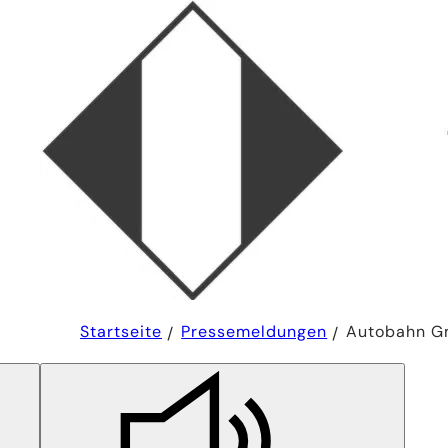
Sie
Startseite
Pressemeldungen
Autobahn Gm
befinden
sich
hier: