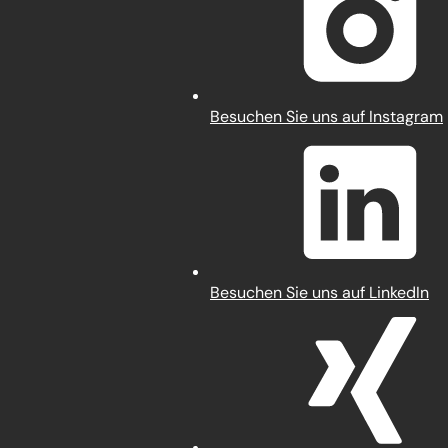
neuen
Tab)
(Öffnet
Besuchen Sie uns auf Instagram
in
einem
neuen
Tab)
(Öffnet
Besuchen Sie uns auf LinkedIn
in
einem
neuen
Tab)