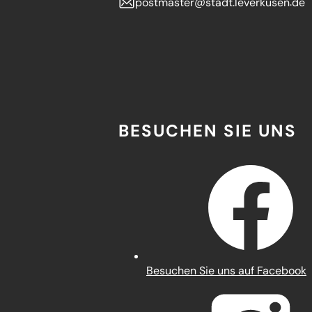
postmaster
stadt.leverkusen
de
BESUCHEN SIE UNS
(Öffnet
Besuchen Sie uns auf Facebook
in
einem