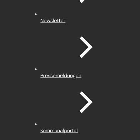
Newsletter
Pressemeldungen
(Öffnet
Kommunalportal
in