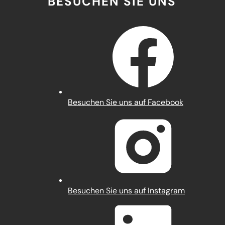
BESUCHEN SIE UNS
(Öffnet
Besuchen Sie uns auf Facebook
in
einem
neuen
Tab)
(Öffnet
Besuchen Sie uns auf Instagram
in
einem
neuen