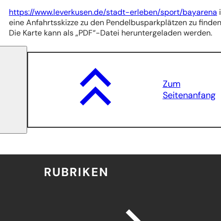
(Öffnet
https://www.leverkusen.de/stadt-erleben/sport/bayarena
i
in
eine Anfahrtsskizze zu den Pendelbusparkplätzen zu finden
einem
Die Karte kann als „PDF“-Datei heruntergeladen werden.
neuen
Tab)
Zum
Seitenanfang
RUBRIKEN