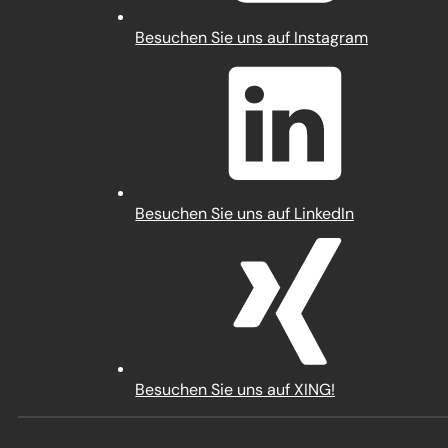
(Öffnet
Besuchen Sie uns auf Instagram
in
einem
neuen
Tab)
(Öffnet
Besuchen Sie uns auf LinkedIn
in
einem
neuen
Tab)
(Öffnet
Besuchen Sie uns auf XING!
in
einem